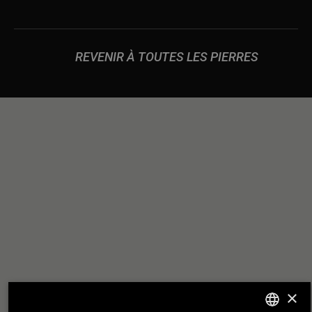
REVENIR À TOUTES LES PIERRES
DES
NOUS CONSTRUISONS
RELATIONS
SOLIDES COMME UN
ROCHER
×