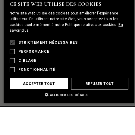
CE SITE WEB UTILISE DES COOKIES
ENGLISH
Notre site Web utilise des cookies pour améliorer l'expérience
PORTUGUESE
utilisateur. En utilisant notre site Web, vous acceptez tous les
J'AI UN PROJET
cookies conformément à notre Politique relative aux cookies.
En
FRENCH
savoir plus
ÈTABLIR UN PARTENARIAT
STRICTEMENT NÉCESSAIRES
PERFORMANCE
J'AI BESOIN D'AIDE
CIBLAGE
FONCTIONNALITÉ
ACCEPTER TOUT
REFUSER TOUT
AFFICHER LES DÉTAILS