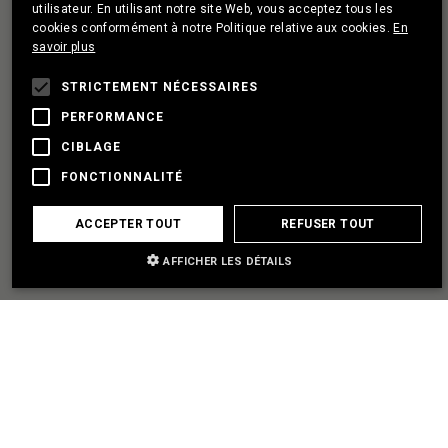
utilisateur. En utilisant notre site Web, vous acceptez tous les
J'AI UN PROJET
cookies conformément à notre Politique relative aux cookies.
En
FRENCH
savoir plus
STRICTEMENT NÉCESSAIRES
ÈTABLIR UN PARTENARIAT
PERFORMANCE
CIBLAGE
J'AI BESOIN D'AIDE
FONCTIONNALITÉ
ACCEPTER TOUT
REFUSER TOUT
AFFICHER LES DÉTAILS