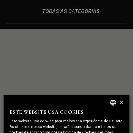
TODAS AS CATEGORIAS
RELAÇÕES
CONSTRUÍMOS
SÓLIDAS
COMO A PEDRA
×
ESTE WEBSITE USA COOKIES
ENGLISH
Este website usa cookies para melhorar a experiência do usuário.
PORTUGUESE
Ao utilizar o nosso website, estará a concordar com todos os
TENHO UM PROJETO
cookies de acordo com nossa Política de Cookies.
Ler mais